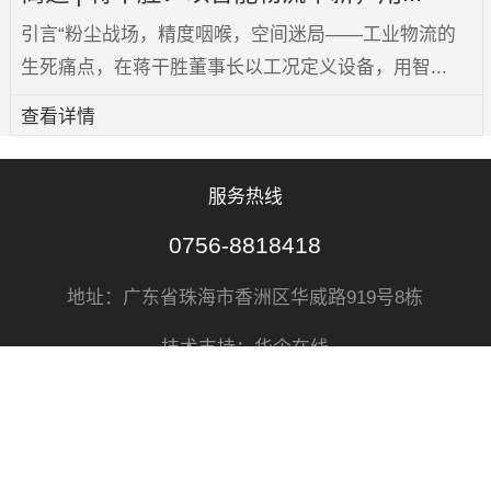
珠海创智科技亮相曼谷AI联赛，AGV...
人民网曼谷7月20日电（记者简承渊）7月19日，以“AI
广西 AI中国 AI东盟”为主题的A...
查看详情
商道 | 蒋干胜：以智能物流革新，用...
引言“粉尘战场，精度咽喉，空间迷局——工业物流的
生死痛点，在蒋干胜董事长以工况定义设备，用智...
查看详情
服务热线
0756-8818418